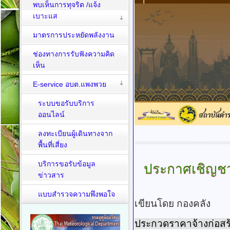
พบเห็นการทุจริต /แจ้ง
เบาะแส
มาตรการประหยัดพลังงาน
ช่องทางการรับฟังความคิด
เห็น
E-service อบต.แพงพวย
ระบบขอรับบริการ
ออนไลน์
ลงทะเบียนผู้เดินทางจาก
พื้นที่เสี่ยง
บริการขอรับข้อมูล
ประกาศเชิญช
ข่าวสาร
แบบสำรวจความพึงพอใจ
เขียนโดย กองคลัง
ประกวดราคาจ้างก่อสร