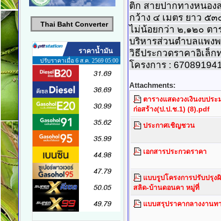
ติก สายปากทางหนองสล
กว้าง ๔ เมตร ยาว ๕๓๐
Thai Baht Converter
ไม่น้อยกว่า ๒,๑๒๐ ตา
บริหารส่วนตำบลแพงพว
วิธีประกวดราคาอิเล็กทร
โครงการ : 67089194
Attachments:
ตารางแสดงวงเงินงบประม
ก่อสร้าง(ป.ป.ช.1) (8).pdf
ประกาศเชิญชวน
เอกสารประกวดราคา
แบบรูปโครงการปรับปรุง
สลิด-บ้านดอนคา หมู่ที่
แบบสรุปราคากลางงานทาง