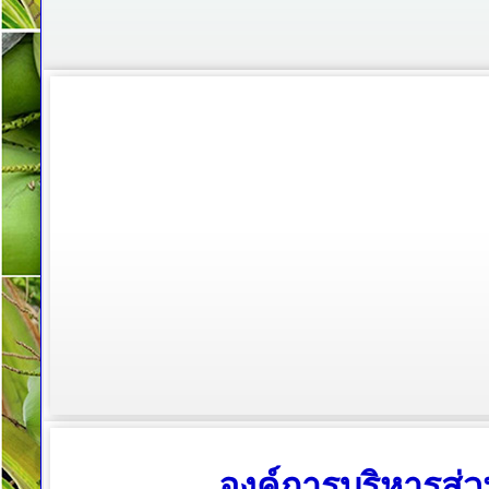
องค์การบริหารส