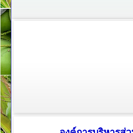
องค์การบริหารส