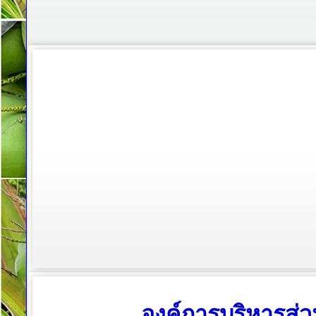
องค์การบริหารส