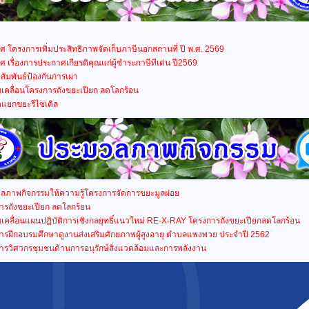
 โครงการเพิ่มประสิทธิภาพจัดเก็บภาษีนอกสถานที่ ปี พ.ศ. 2569
 เรื่องการประกาศเกียรติคุณแก่ผู้ชำระภาษีทีเด่น ปี2569
ัมพันธ์ป้องกันการเผา
บเคลื่อนโครงการถังขยะเปียก ลดโลกร้อน
ดแยกขยะรีไซเคิล
ลภาพกิจกรรมให้ความรู้โครงการจัดการขยะมูลฝอย
ารถังขยะเปียก ลดโลกร้อน
บเคลื่อนแผนปฏิบัติการเชิงกลยุทธิ์แนวใหม่ RE-X-RAY โครงการถังขยะเปียกลดโลกร้อน
ารฝึกอบรมศึกษาดูงานส่งเสริมศักยภาพผู้สูงอายุ ตำบลแพงพวย ประจำปี 2562
ารวิศวกรชุมชนด้านการอนุรักษ์สิ่งแวดล้อมและการพลังงาน