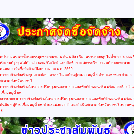
ประกวดราคาซื้อรถบรรทุกขยะ ขนาด ๖ ตัน ๖ ล้อ ปริมาตรกระบอกสูบไม่ตํ่ากว่า ๖,๐๐๐ ซี
ครื่องยนต์สูงสุดไม่ตํ่ากว่า ๑๗๐ กิโลวัตต์ แบบอัดท้าย องค์การบริหารส่วนตำบลแพงพวย
ศแผนการจัดซื้อจัดจ้าง ปีงบประมาณ พ.ศ. 2569
ดราคาจ้างก่อสร้างขุดเจาะบ่อบาดาล บริเวณบ้านอู่ตะเภา หมู่ที่ 4 ตำบลแพงพวย อำเภอ
สะดวก จังหวัดราชบุรี
ดราคาจ้างก่อสร้างโครงการปรับปรุงถนนลาดยางแอสฟัลท์ติกคอนกรีต พร้อมก่อสร้างกำแ
๒ เชื่อมหมู่ที่ ๑๒
อกสารประกวดราคาจ้างก่อสร้างโครงการปรับปรุงถนนลาดยางแอสฟัลท์ติกคอนกรีต พร้อมก่
ันดิน หมู่ที่ ๒ เชื่อมหมู่ที่ ๑๒ ตำบลแพงพวย อำเภอดำเนินสะดวก จังหวัดราชบุรี งบอุดห
68