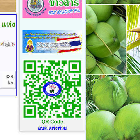
แห่ง
338
Kb
QR Code
อบต.แพงพวย