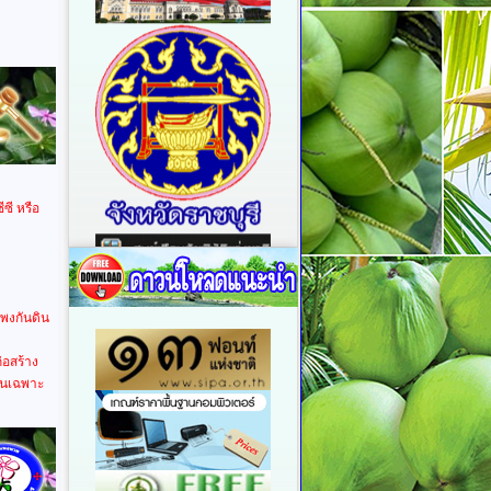
ซี หรือ
พงกันดิน
อสร้าง
นุนเฉพาะ